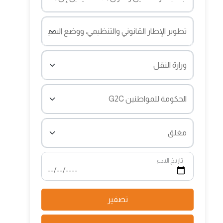
تاريخ البدء
تصفير